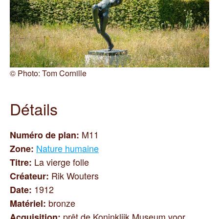
©
Photo: Tom Cornille
Détails
M11
Numéro de plan
:
Nature humaine
Zone
:
La vierge folle
Titre
:
Rik Wouters
Créateur
:
1912
Date
:
bronze
Matériel
:
prêt de Koninklijk Museum voor
Acquisition
: