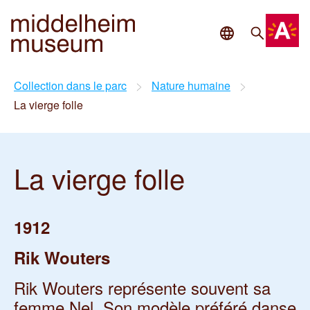
Aller au contenu principal
Langue
Recher
Collection dans le parc
Nature humaine
La vierge folle
La vierge folle
1912
Rik
Wouters
Rik Wouters représente souvent sa
femme Nel. Son modèle préféré danse