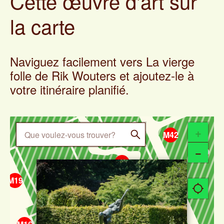
Cette œuvre d'art sur
la carte
Naviguez facilement vers La vierge
folle de Rik Wouters et ajoutez-le à
votre itinéraire planifié.
M31
+
M42
−
M40
M33
×
M21
M32
M19
M35
M34
current lo