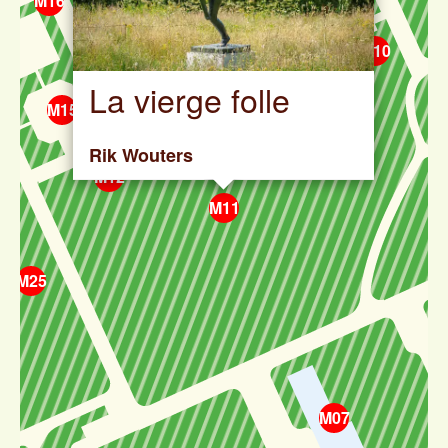
M16
M36
M37
M10
La vierge folle
M15
M14
Rik
Wouters
M12
M11
M25
M07